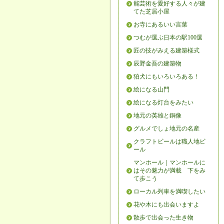
能芸術を愛好する人々が建
てた芝居小屋
お寺にあるいい言葉
つむが選ぶ日本の駅100選
匠の技がみえる建築様式
辰野金吾の建築物
狛犬にもいろいろある！
絵になる山門
絵になる灯台をみたい
地元の英雄と銅像
グルメでしょ地元の名産
クラフトビールは職人地ビ
ール
マンホール｜マンホールに
はその魅力が満載 下をみ
て歩こう
ローカル列車を満喫したい
花や木にも出会いますよ
散歩で出会った生き物