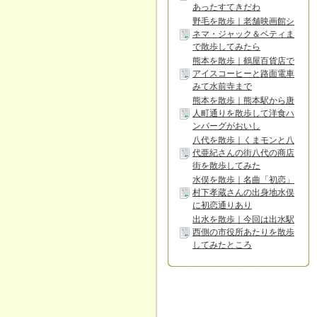
あったすてきだわ
野毛を散歩｜老舗映画館シ
ネマ・ジャック＆ベティま
で散歩してみたら
熊本を散歩｜鶴屋百貨店で
アイスコーヒーと路面電車
みて水前寺まで
熊本を散歩｜熊本駅から唐
人町通りを散歩して洋食ハ
ンバーグがおいし
八代を散歩｜くまモンと八
代亜紀さんの街八代の商店
街を散歩してみた
水俣を散歩｜名曲「初恋」
村下孝蔵さんの出身地水俣
に初恋通りあり
出水を散歩｜今回は出水駅
西側の市役所あたりを散歩
してみたところ