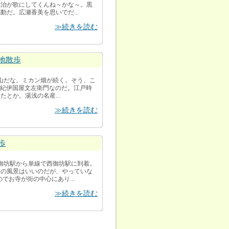
雅治が歌にしてくんね～かな～。黒
だ。広瀬香美を思いでだ...
≫続きを読む
地散歩
歌山だな、ミカン畑が続く。そう、こ
/紀伊国屋文左衛門なのだ。江戸時
とか。湯浅の名産...
≫続きを読む
歩
。御坊駅から単線で西御坊駅に到着。
和の風景はいいのだが、やっていな
お寺が街の中心にあり...
≫続きを読む