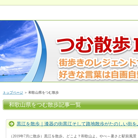
トップページ
＞ 和歌山県をつむ散歩
和歌山県をつむ散歩記事一覧
黒江を散歩｜漆器の街黒江そして路地散歩がたのしい街を
（2019年7月に散歩）黒江を散歩。どこよ？和歌山よ。やべ～暑さと駅前風