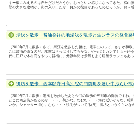
キー板にみえるのは自分だけだろうか。おっといい感じになってきた。福山
壁の大きな建物か。街の入り口だが、何かの役目があったのだろうか。お～感動
湯浅を散歩｜醤油発祥の地湯浅を散歩と生シラスの昼食路
（2019年7月に散歩）さて、黒江を散歩した後は、電車にのって、さすが和
こは醤油の街なのだ。駅前はさっぱりしてるかな。やっぱミカンでしょ～(^^)
代に江戸で木材商をやって裕福に。元禄年間は景気もよく建築ラッシュもあった
御坊を散歩｜西本願寺日高別院の門前町を暑い中ぶらい散
（2019年7月に散歩）湯浅を散歩したあと今回の散歩の三都市め御坊ですわ
どこに商店街があるのか・・・。菊かな。むむむ・・・海に近いからな。昭
いか。シャッター街か。むむ・・・説明がついてる(笑）御坊というくらいなので