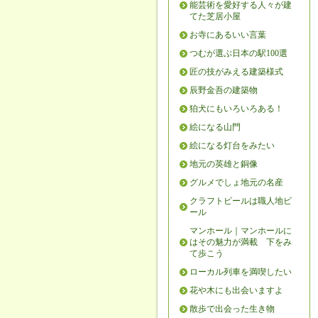
能芸術を愛好する人々が建
てた芝居小屋
お寺にあるいい言葉
つむが選ぶ日本の駅100選
匠の技がみえる建築様式
辰野金吾の建築物
狛犬にもいろいろある！
絵になる山門
絵になる灯台をみたい
地元の英雄と銅像
グルメでしょ地元の名産
クラフトビールは職人地ビ
ール
マンホール｜マンホールに
はその魅力が満載 下をみ
て歩こう
ローカル列車を満喫したい
花や木にも出会いますよ
散歩で出会った生き物