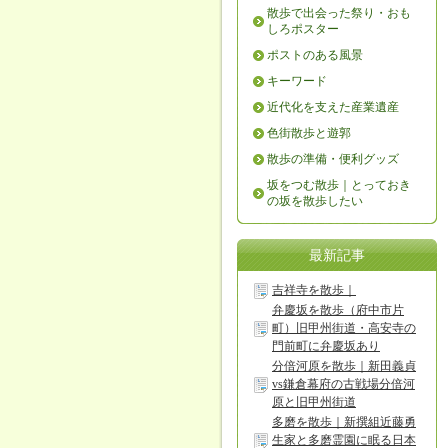
散歩で出会った祭り・おも
しろポスター
ポストのある風景
キーワード
近代化を支えた産業遺産
色街散歩と遊郭
散歩の準備・便利グッズ
坂をつむ散歩｜とっておき
の坂を散歩したい
最新記事
吉祥寺を散歩｜
弁慶坂を散歩（府中市片
町）旧甲州街道・高安寺の
門前町に弁慶坂あり
分倍河原を散歩｜新田義貞
vs鎌倉幕府の古戦場分倍河
原と旧甲州街道
多磨を散歩｜新撰組近藤勇
生家と多磨霊園に眠る日本