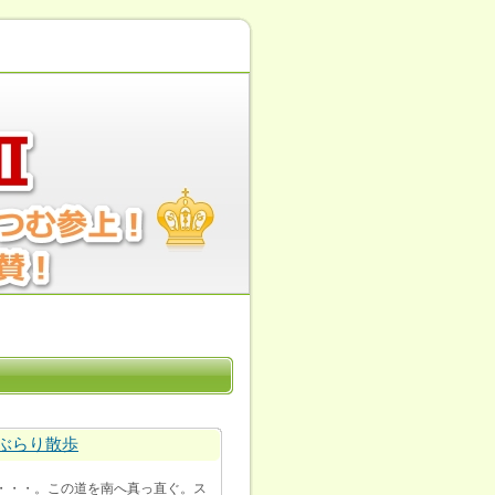
ぶらり散歩
景・・・。この道を南へ真っ直ぐ。ス