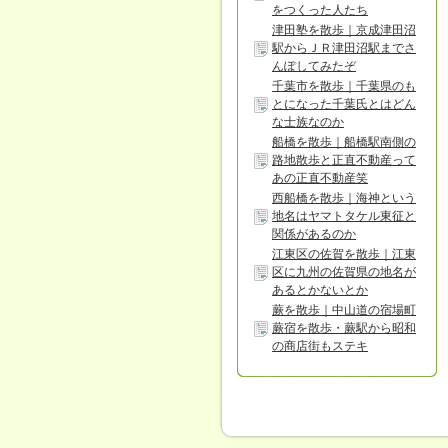
をつくった人たち
津田塾を散歩｜京成津田沼
駅からＪＲ津田沼駅までさ
んぽしてみたぞ
千葉市を散歩｜千葉県のも
とになった千葉氏とはどん
な士族なのか
船橋を散歩｜船橋駅南側の
路地散歩と正直不動産って
あの正直不動産笑
西船橋を散歩｜海神という
地名はヤマトタケル東征と
関係があるのか
江東区の佐賀を散歩｜江東
区に九州の佐賀県の地名が
あるとかないとか
蕨を散歩｜中山道の宿場町
蕨宿を散歩・蕨駅から昭和
の商店街もステキ